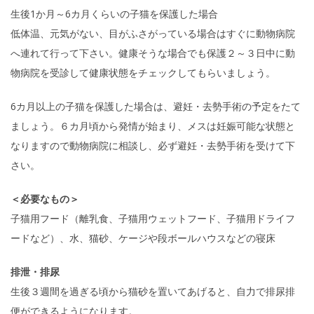
生後1か月～6カ月くらいの子猫を保護した場合
低体温、元気がない、目がふさがっている場合はすぐに動物病院
へ連れて行って下さい。健康そうな場合でも保護２～３日中に動
物病院を受診して健康状態をチェックしてもらいましょう。
6カ月以上の子猫を保護した場合は、避妊・去勢手術の予定をたて
ましょう。６カ月頃から発情が始まり、メスは妊娠可能な状態と
なりますので動物病院に相談し、必ず避妊・去勢手術を受けて下
さい。
＜必要なもの＞
子猫用フード（離乳食、子猫用ウェットフード、子猫用ドライフ
ードなど）、水、猫砂、ケージや段ボールハウスなどの寝床
排泄・排尿
生後３週間を過ぎる頃から猫砂を置いてあげると、自力で排尿排
便ができるようになります。